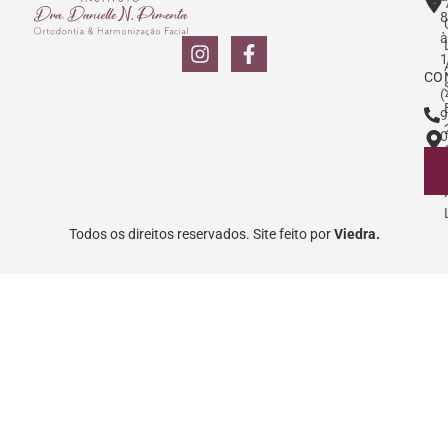
8
à
1
CO
(
9
0
Todos os direitos reservados. Site feito por
Viedra.