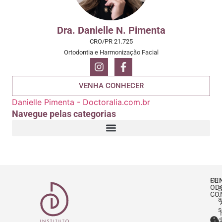
Dra. Danielle N. Pimenta
CRO/PR 21.725
Ortodontia e Harmonização Facial
VENHA CONHECER
Danielle Pimenta - Doctoralia.com.br
Navegue pelas categorias
CE
FU
OD
S
CO
à
s
d