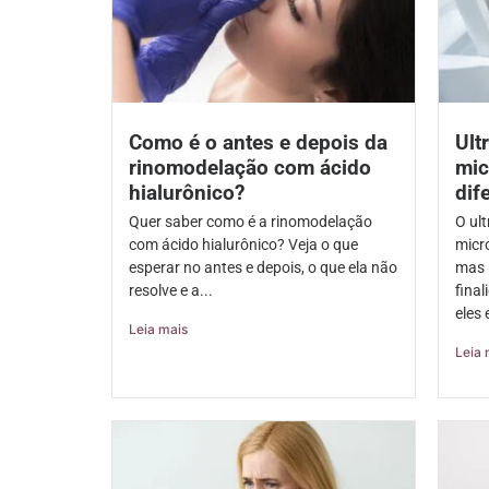
Como é o antes e depois da
Ult
rinomodelação com ácido
mic
hialurônico?
dif
Quer saber como é a rinomodelação
O ul
com ácido hialurônico? Veja o que
micr
esperar no antes e depois, o que ela não
mas 
resolve e a...
final
eles 
Leia mais
Leia 