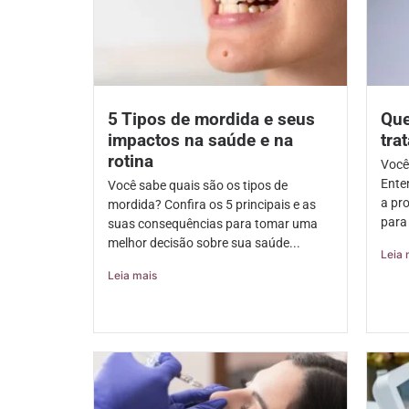
5 Tipos de mordida e seus
Que
impactos na saúde e na
tra
rotina
Você
Ente
Você sabe quais são os tipos de
a pr
mordida? Confira os 5 principais e as
para 
suas consequências para tomar uma
melhor decisão sobre sua saúde...
Leia 
Leia mais