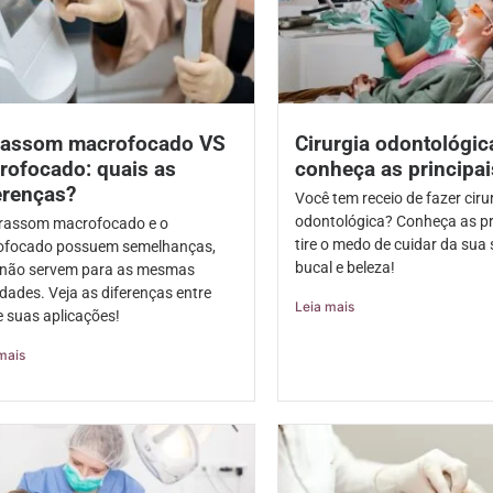
rassom macrofocado VS
Cirurgia odontológic
rofocado: quais as
conheça as principai
erenças?
Você tem receio de fazer ciru
odontológica? Conheça as pr
trassom macrofocado e o
tire o medo de cuidar da sua
ofocado possuem semelhanças,
bucal e beleza!
não servem para as mesmas
idades. Veja as diferenças entre
Leia mais
e suas aplicações!
mais