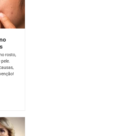
 no
s
no rosto,
 pele.
 causas,
venção!