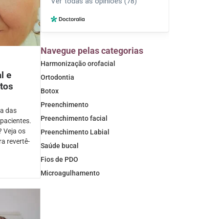
Navegue pelas categorias
Harmonização orofacial
l e
Ortodontia
tos
Botox
Preenchimento
ma das
Preenchimento facial
 pacientes.
? Veja os
Preenchimento Labial
a revertê-
Saúde bucal
Fios de PDO
Microagulhamento