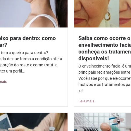
ixo para dentro: como
Saiba como ocorre o
tar?
envelhecimento facia
conheça os tratamen
 tem o queixo para dentro?
disponíveis!
nda de que forma a condição afeta
oporção do rosto e como tratá-la
O envelhecimento facial é u
ter um perfil...
principais reclamações entre
Você sabe por que ele ocorre
mais
motivos e os tratamentos par
lo!
Leia mais