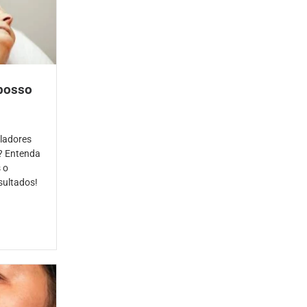
 posso
ladores
? Entenda
 o
sultados!