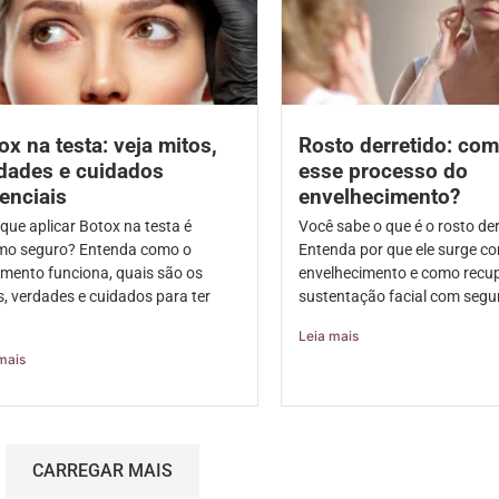
ox na testa: veja mitos,
Rosto derretido: com
dades e cuidados
esse processo do
enciais
envelhecimento?
que aplicar Botox na testa é
Você sabe o que é o rosto de
o seguro? Entenda como o
Entenda por que ele surge c
amento funciona, quais são os
envelhecimento e como recup
s, verdades e cuidados para ter
sustentação facial com segu
.
Leia mais
mais
CARREGAR MAIS