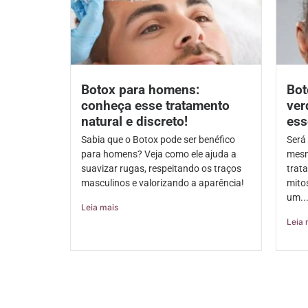
Botox para homens:
Bot
conheça esse tratamento
ver
natural e discreto!
ess
Sabia que o Botox pode ser benéfico
Será 
para homens? Veja como ele ajuda a
mesm
suavizar rugas, respeitando os traços
trat
masculinos e valorizando a aparência!
mito
um..
Leia mais
Leia 