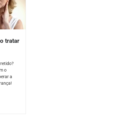
o tratar
rretido?
om o
erar a
rança!