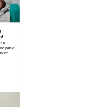
a:
s!
rgia
incipais e
 saúde