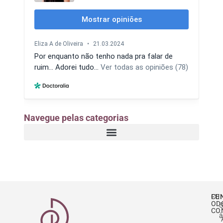
Navegue pelas categorias
CE
FU
OD
S
CO
à