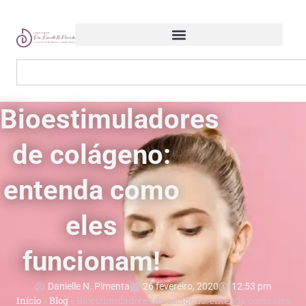
Bioestimuladores
de colágeno:
entenda como
eles
funcionam!
Danielle N. Pimenta
26 fevereiro, 2020
12:53 pm
Início
»
Blog
»
Bioestimuladores de colágeno: entenda como eles