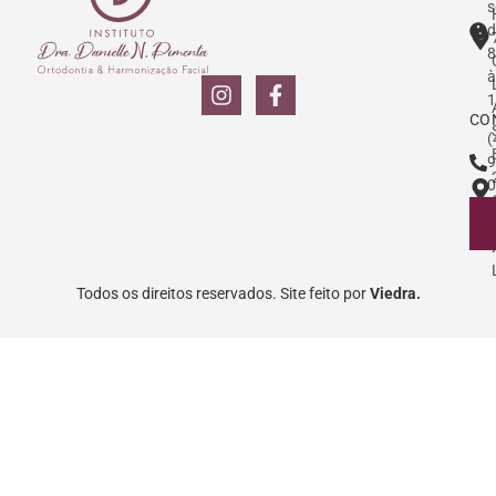
s
d
8
à
1
CO
(
9
0
Todos os direitos reservados. Site feito por
Viedra.