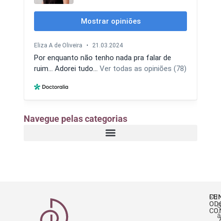
Navegue pelas categorias
CE
FU
OD
S
CO
à