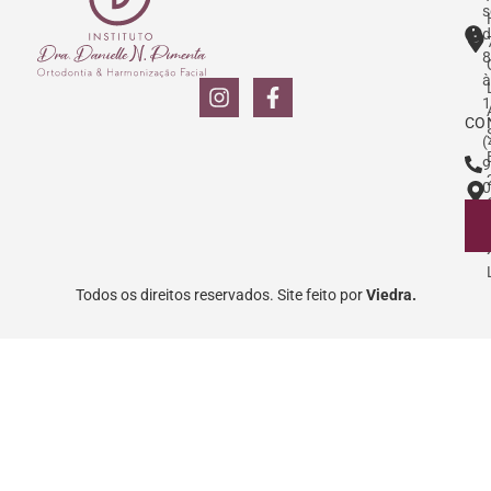
s
d
8
à
1
CO
(
9
0
Todos os direitos reservados. Site feito por
Viedra.