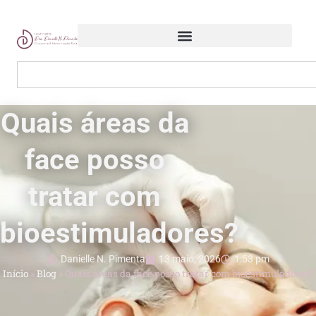
Quais áreas da
face posso
tratar com
bioestimuladores?
Danielle N. Pimenta
13 maio, 2026
1:53 pm
Início
»
Blog
»
Quais áreas da face posso tratar com bioestimuladores?