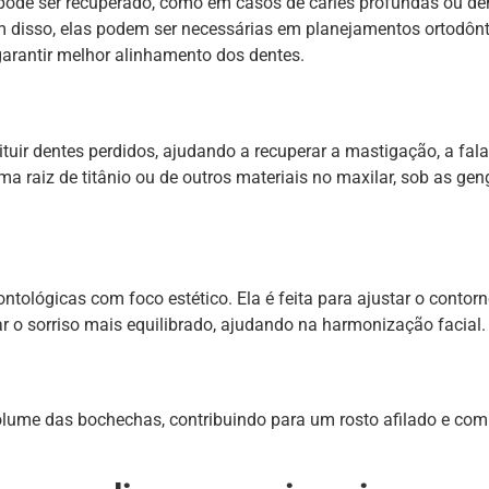
pode ser recuperado, como em casos de cáries profundas ou de
ém disso, elas podem ser necessárias em planejamentos ortodôn
garantir melhor alinhamento dos dentes.
tuir dentes perdidos, ajudando a recuperar a mastigação, a fala
a raiz de titânio ou de outros materiais no maxilar, sob as gen
ntológicas com foco estético. Ela é feita para ajustar o contor
r o sorriso mais equilibrado, ajudando na harmonização facial.
lume das bochechas, contribuindo para um rosto afilado e com