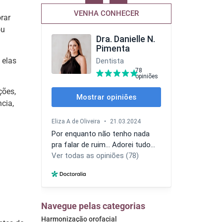
VENHA CONHECER
rar
ou
 elas
ções,
cia,
Navegue pelas categorias
Harmonização orofacial