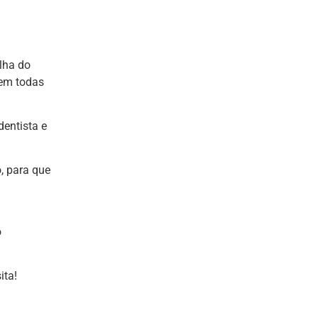
lha do
 em todas
-dentista e
.
, para que
o
ita!