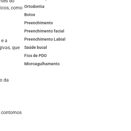
ntes do
Ortodontia
ticos, como
Botox
Preenchimento
Preenchimento facial
Preenchimento Labial
 e a
givas, que
Saúde bucal
Fios de PDO
Microagulhamento
no da
 contornos