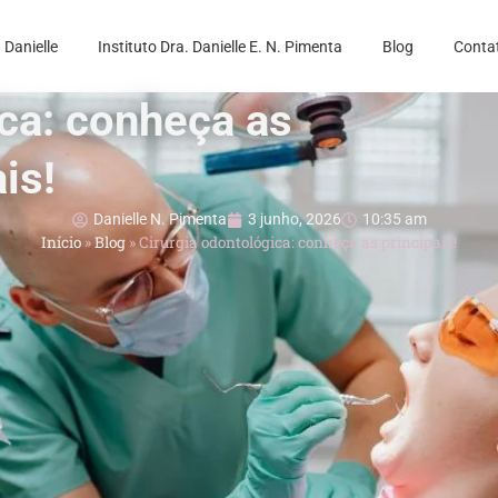
 Danielle
Instituto Dra. Danielle E. N. Pimenta
Blog
Conta
ica: conheça as
is!
Danielle N. Pimenta
3 junho, 2026
10:35 am
Início
»
Blog
»
Cirurgia odontológica: conheça as principais!