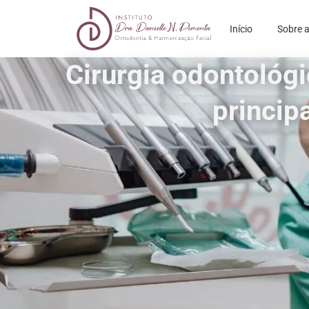
Início
Sobre a
Cirurgia odontológ
principa