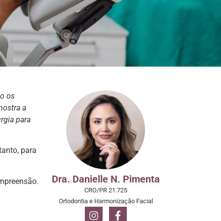
do os
mostra a
rgia para
.
tanto, para
Dra. Danielle N. Pimenta
ompreensão.
CRO/PR 21.725
Ortodontia e Harmonização Facial