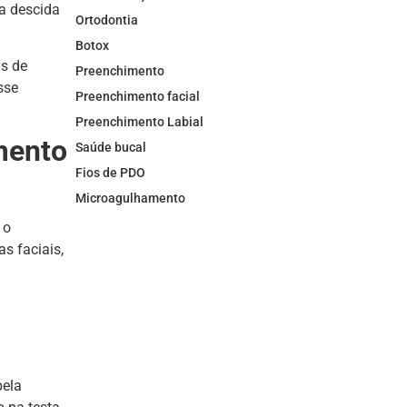
a descida
Ortodontia
Botox
as de
Preenchimento
sse
Preenchimento facial
Preenchimento Labial
mento
Saúde bucal
Fios de PDO
Microagulhamento
 o
as faciais,
pela