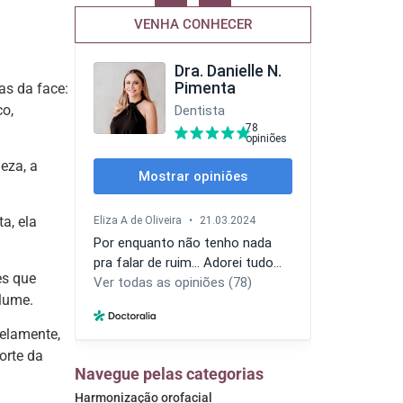
VENHA CONHECER
as da face:
co,
eza, a
a, ela
es que
lume.
lelamente,
orte da
Navegue pelas categorias
Harmonização orofacial