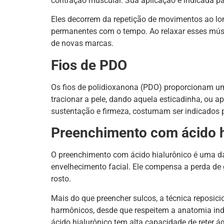
contração muscular. Sua aplicação é indicada par
Eles decorrem da repetição de movimentos ao lon
permanentes com o tempo. Ao relaxar esses múscu
de novas marcas.
Fios de PDO
Os fios de polidioxanona (PDO) proporcionam um
tracionar a pele, dando aquela esticadinha, ou 
sustentação e firmeza, costumam ser indicados pa
Preenchimento com ácido h
O preenchimento com ácido hialurônico é uma das
envelhecimento facial. Ele compensa a perda de 
rosto.
Mais do que preencher sulcos, a técnica reposici
harmônicos, desde que respeitem a anatomia indiv
ácido hialurônico tem alta capacidade de reter á