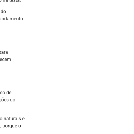
 na testa.
ndo
ofundamento
para
erecem
sso de
ções do
o naturais e
, porque o