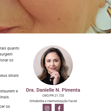
urais quanto
e surgem
ionar os
seus sinais
Dra. Danielle N. Pimenta
estaurem e
CRO/PR 21.725
inais.
Ortodontia e Harmonização Facial
cer os