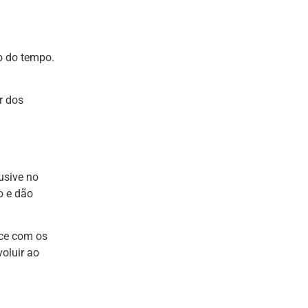
o do tempo.
r dos
usive no
o e dão
ce com os
oluir ao