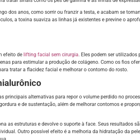
a tratar sinais como os pés de galinha e as linhas de expressão
go dos anos, como sorrir ou franzir a testa, e acabam se torna
los, a toxina suaviza as linhas já existentes e previne o apr
 efeito de
lifting facial sem cirurgia
. Eles podem ser utilizados 
apenas para estimular a produção de colágeno. Como os fios of
ra tratar a flacidez facial e melhorar o contorno do rosto.
ialurônico
 principais alternativas para repor o volume perdido no proce
gordura e de sustentação, além de melhorar contornos e propor
ona as estruturas e devolve o suporte à face. Seus resultados sã
idual. Outro possível efeito é a melhoria da hidratação da pele
gua.