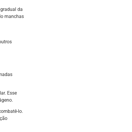
 gradual da
indo manchas
outros
amadas
lar. Esse
ágeno.
combatê-lo.
ação