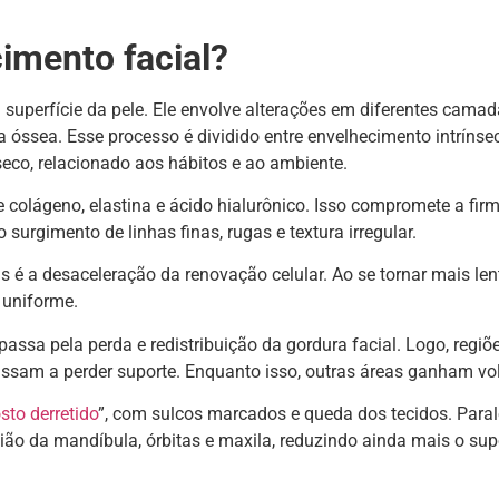
imento facial?
superfície da pele. Ele envolve alterações em diferentes camad
a óssea. Esse processo é dividido entre envelhecimento intrínse
seco, relacionado aos hábitos e ao ambiente.
 colágeno, elastina e ácido hialurônico. Isso compromete a firm
 surgimento de linhas finas, rugas e textura irregular.
é a desaceleração da renovação celular. Ao se tornar mais lent
 uniforme.
sa pela perda e redistribuição da gordura facial. Logo, regiõ
ssam a perder suporte. Enquanto isso, outras áreas ganham vo
osto derretido
”, com sulcos marcados e queda dos tecidos. Para
ião da mandíbula, órbitas e maxila, reduzindo ainda mais o sup