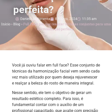
perfeita?
Danielle N. Pimenta
8 março, 2024
11:35 am
Início
»
Blog
»
Full Face: por que realizar técnicas conjuntas para uma
harmonização perfeita?
Você já ouviu falar em full face? Esse conjunto de
técnicas da harmonização facial vem sendo cada
vez mais utilizado por quem deseja rejuvenescer
e realçar a beleza do rosto de maneira integral.
Nesse sentido, ele tem o objetivo de gerar um
resultado estético completo. Para isso, é
fundamental contar com o auxílio de um
profissional capacitado, que avalie com precisão