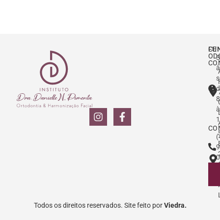
CE
FU
OD
S
CO
à
s
d
8
à
1
CO
(
9
0
Todos os direitos reservados. Site feito por
Viedra.