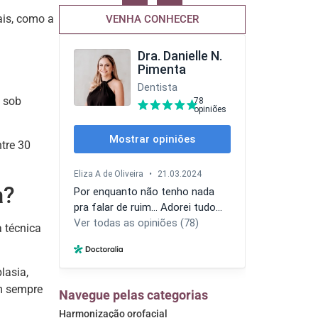
ais, como a
VENHA CONHECER
e sob
ntre 30
a?
 técnica
lasia,
em sempre
Navegue pelas categorias
Harmonização orofacial