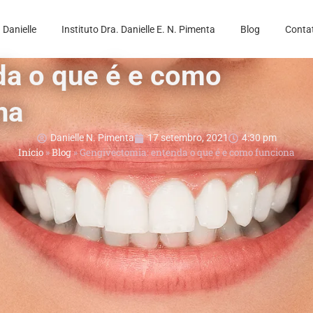
 Danielle
Instituto Dra. Danielle E. N. Pimenta
Blog
Conta
da o que é e como
na
Danielle N. Pimenta
17 setembro, 2021
4:30 pm
Início
»
Blog
»
Gengivectomia: entenda o que é e como funciona