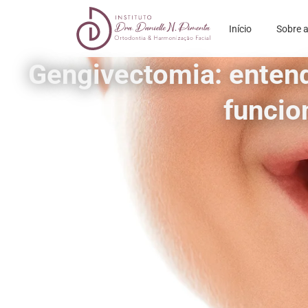
Início
Sobre a
Gengivectomia: enten
funcio