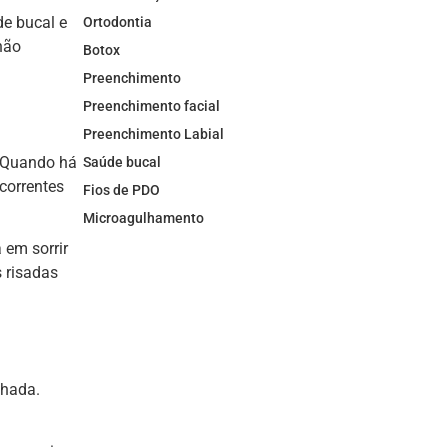
de bucal e
Ortodontia
não
Botox
Preenchimento
Preenchimento facial
Preenchimento Labial
. Quando há
Saúde bucal
ecorrentes
Fios de PDO
Microagulhamento
 em sorrir
 risadas
chada.