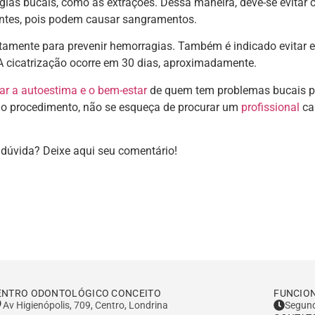
rgias bucais, como as extrações. Dessa maneira, deve-se evitar
entes, pois podem causar sangramentos.
ustamente para prevenir hemorragias. Também é indicado evitar 
 A cicatrização ocorre em 30 dias, aproximadamente.
ar a autoestima e o bem-estar
de quem tem problemas bucais p
lo procedimento, não se esqueça de procurar um
profissional
ca
dúvida? Deixe aqui seu comentário!
ENTRO ODONTOLÓGICO CONCEITO
FUNCIO
Av Higienópolis, 709, Centro, Londrina
Segund