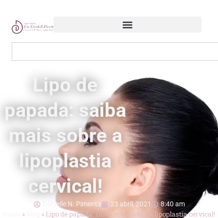
Lipo de
papada: saiba
mais sobre a
lipoplastia
cervical!
Danielle N. Pimenta
23 abril, 2021
8:40 am
Início
»
Blog
»
Lipo de papada: saiba mais sobre a lipoplastia cervical!