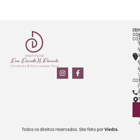
CE
FU
OD
S
CO
à
s
d
8
à
1
CO
(
9
0
Todos os direitos reservados. Site feito por
Viedra.