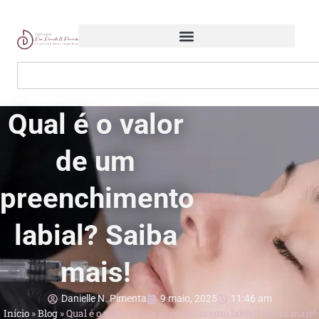
Qual é o valor
de um
preenchimento
labial? Saiba
mais!
Danielle N. Pimenta
9 maio, 2025
11:46 am
Início
»
Blog
»
Qual é o valor de um preenchimento labial? Saiba mais!