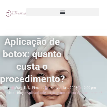
Aplicação de
botox: quanto
custa o
procedimento?
Danielle N. Pimenta
14 dezembro, 2023
12:00 pm
Início
»
Blog
»
Aplicação de botox: quanto custa o procedimento?