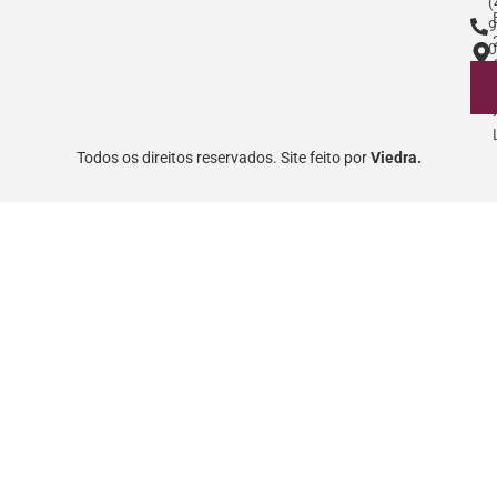
(
9
0
Todos os direitos reservados. Site feito por
Viedra.