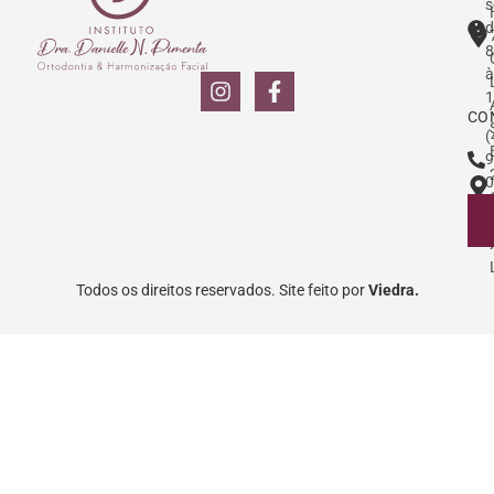
s
d
8
à
1
CO
(
9
0
Todos os direitos reservados. Site feito por
Viedra.