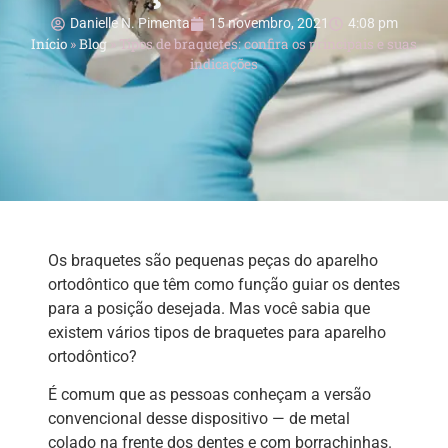
Danielle N. Pimenta
15 novembro, 2021
4:08 pm
Início
»
Blog
»
Tipos de braquetes: confira os principais e suas
indicações
Os braquetes são pequenas peças do aparelho
ortodôntico que têm como função guiar os dentes
para a posição desejada. Mas você sabia que
existem vários tipos de braquetes para aparelho
ortodôntico?
É comum que as pessoas conheçam a versão
convencional desse dispositivo — de metal
colado na frente dos dentes e com borrachinhas.