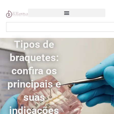
Tipos de
braquetes:
confira os
principais e
suas
indicações