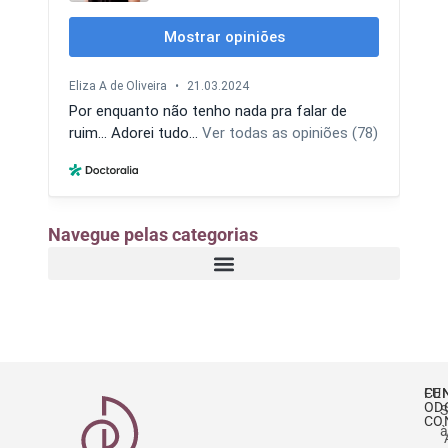
Navegue pelas categorias
CE
FU
OD
S
CO
à