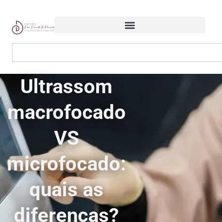
Ultrassom
macrofocado
VS
microfocado:
quais as
diferenças?